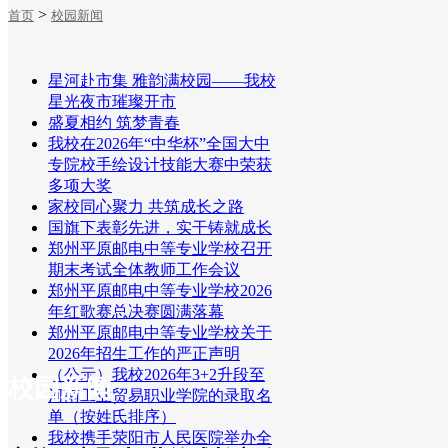
>
首页
校园新闻
招生就业
星河赴市集 雅韵满校园——我校
星光夜市璀璨开市
盛夏相约 筑梦青春
我校在2026年“中华杯”全国大中
专院校手绘设计技能大赛中荣获
多项大奖
家校同心聚力 共筑成长之路
国旗下表彰先进，实干铸就成长
郑州平原邮电中等专业学校召开
期末考试全体教师工作会议
郑州平原邮电中等专业学校2026
年红歌赛总决赛圆满落幕
郑州平原邮电中等专业学校关于
2026年招生工作的严正声明
（公示）我校2026年3+2升段至
校园新闻
河南工业贸易职业学院的录取名
单（按姓氏排序）
我校携手荥阳市人民医院举办全