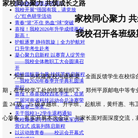
家校同心聚力 共筑成长之路
民急救技能普及培训班
我校开展“强国有我，请党放
心”红色研学活动
家校同心聚力
共
青春“篮”不住 热血“球”突破
喜报！我校2026年升学成绩再创
我校召开各
班级
新高！
护航逐梦 静待凯旋｜全力护航对
口升学考生赴考
凝心聚力启新程 以赛育人绽芳华
——我校全体教职工大会圆满召
开
榜样领航凝力量 技筑芳华启新程
为进一步搭建家校沟通桥梁，全面反馈学生在校综合
—我校2026年春季开学典礼圆满
举行
期，在学校学工处的统筹组织下，郑州平原邮电中等专
喜报！恭喜我校四名学生，在第
二届河南省科技运动会总决赛荣
盖 24 级、25 级卓越班、升学班、起航班，黄纤惠
获省赛三等奖。
关于我校3+2学生退档通知
心筹备、扎实开展本次会议，与家长面对面深度交流，
我校隆重举行2025级新生军训开
营仪式 戎装列阵启新程
以运动致青春——校运会开幕式