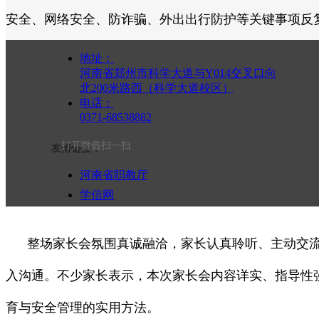
安全、网络安全、防诈骗、外出出行防护等关键事项反
地址：
河南省郑州市科学大道与Y014交叉口向
北200米路西（科学大道校区）
电话：
此外，班主任现场详细解读国家及学校学生资助相关
0371-68538882
贴标准，打消家长就学经济顾虑，保障每一位学生都能
打开抖音扫一扫
打开微信扫一扫
友情链接：
河南省职教厅
学信网
河南省教育考试院
整场家长会氛围真诚融洽，家长认真聆听、主动交流
入沟通。不少家长表示，本次家长会内容详实、指导性
育与安全管理的实用方法。