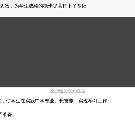
师队伍，为学生成绩的稳步提高打下了基础。
，结合每名学生实际情况，为同学们制定切实可行的
学生考上理想大学。
豫ICP备2023010051号
，使学生在实践中学专业、长技能，实现学习工作
了准备。