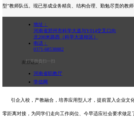
型”教师队伍。现已形成业务精良、结构合理、勤勉尽责的教
地址：
河南省郑州市科学大道与Y014交叉口向
三、 资深专家保升学
北200米路西（科学大道校区）
电话：
学校专门聘请多名教育、教学专家常年在校现场督导学校工作
0371-68538882
成长、成才方案，因材施教、因势利导、定向培养，力促每位
打开抖音扫一扫
打开微信扫一扫
友情链接：
河南省职教厅
学信网
四、强化技能促就业
河南省教育考试院
引企入校，产教融合，培养应用型人才，提前置入企业文化
零距离对接，为同学们走向工作岗位、今早适应社会要求做足