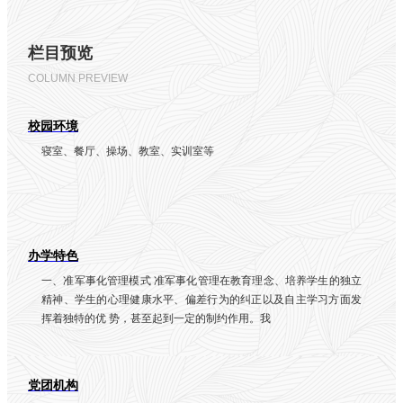
防
专
业)
栏目预览
建
筑
COLUMN PREVIEW
装
饰
校园环境
技
术
寝室、餐厅、操场、教室、实训室等
计
算
机
平
面
设
办学特色
计
一、准军事化管理模式 准军事化管理在教育理念、培养学生的独立
电
精神、学生的心理健康水平、偏差行为的纠正以及自主学习方面发
子
商
挥着独特的优 势，甚至起到一定的制约作用。我
务
新
能
党团机构
源
汽