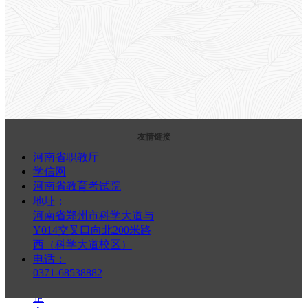
教
学
教
研
学
生
作
品
师
资
友情链接
队
河南省职教厅
伍
学信网
精
河南省教育考试院
品
课
地址：
程
河南省郑州市科学大道与
知
Y014交叉口向北200米路
识
西（科学大道校区）
讲
电话：
座
0371-68538882
校
企