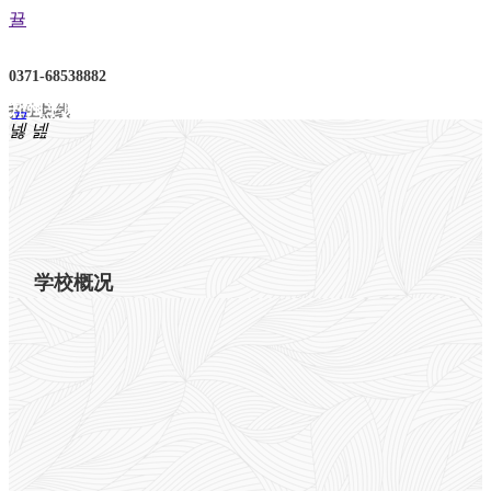
뀰
0371-68538882
郑州平原邮电中等专业学
招生热线
끀
넳
넲
校
ꁲ
首
页
学
校
学校概况
概
况
学
校
简
介
党
团
机
构