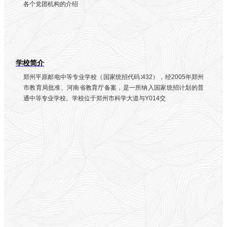
各个党团机构的介绍
车
运
用
与
维
修
学校简介
运
动
郑州平原邮电中等专业学校（国家统招代码∶432），经2005年郑州
训
市教育局批准、河南省教育厅备案，是一所纳入国家统招计划的普
练
通中等专业学校。学校位于郑州市科学大道与Y014交
专
业
计
算
机
应
用
形
象
设
计
专
业