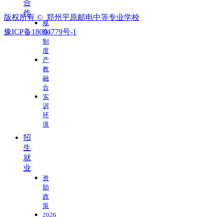
合
作
版权所有 © 
郑州平原邮电中等专业学校
规
豫ICP备18004779号-1
章
制
度
产
教
融
合
实
训
环
境
招
生
就
业
资
助
政
策
2026