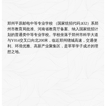
办
学
特
色
校
郑州平原邮电中等专业学校 （国家统招代码∶432）系郑
园
环
州市教育局批准、河南省教育厅备案、纳入国家统招计
境
划的普通类中等专业学校。学校坐落于郑州市科学大道
专
与Y014交叉口向北200米，临近郑州绕城高速，交通便
业
利、环境优雅、高新产业聚集区，是莘莘学子成才的理
介
想之地。
绍
机
电
技
术
应
用
应
急
救
援
(消